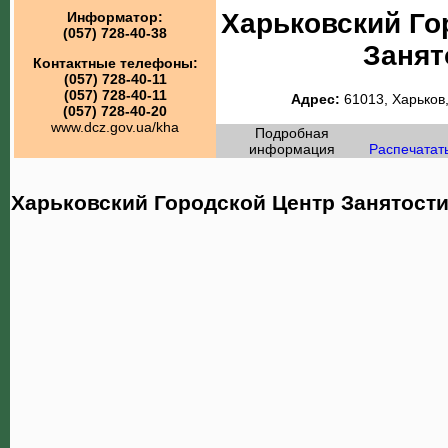
Харьковский Го
Информатор:
(057) 728-40-38
Занят
Контактные телефоны:
(057) 728-40-11
(057) 728-40-11
Адрес:
61013, Харьков,
(057) 728-40-20
www.dcz.gov.ua/kha
Подробная
информация
Распечатат
Харьковский Городской Центр Занятости