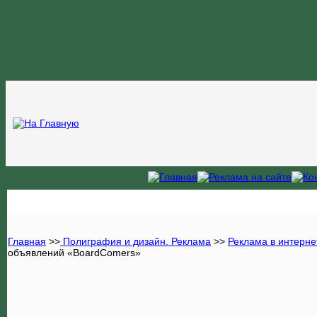
Главная
>>
Полиграфия и дизайн. Реклама
>>
Реклама в интерне
объявлений «BoardComers»