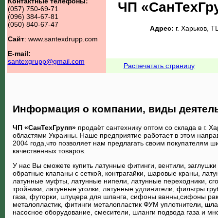
Контактные телефоны:
ЧП «СанТехГр
(057) 750-69-71
(096) 384-67-81
(050) 840-67-47
Адрес:
г. Харьков,
Сайт
:
www.santexdrupp.com
E-mail:
santexgrupp@gmail.com
Распечатать страницу
Информация о компании, виды деятел
ЧП «СанТехГрупп»
продаёт сантехнику оптом со склада в г. Ха
областями Украины. Наше предприятие работает в этом напра
2004 года,что позволяет нам предлагать своим покупателям ш
качественных товаров.
У нас Вы сможете купить латунные фитинги, вентили, заглушки
обратные клапаны с сеткой, контрагайки, шаровые краны, лату
латунные муфты, латунные нипели, латунные переходники, сг
тройники, латунные уголки, латунные удлинители, фильтры гру
газа, футорки, штуцера для шланга, сифоны ванны,сифоны ра
металопластик, фитинги металопластик ФУМ уплотнители, шла
насосное оборудование, смесители, шланги подвода газа и мно