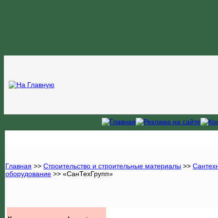
Главная
>>
Строительство и строительные материалы
>>
Сантехн
оборудование
>>
«СанТехГрупп»