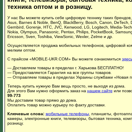
техника оптом и в розницу.
У нас Вы можете купить себе цифровую технику таких брендов, к
Asus, Barnes & Noble, BenQ, BlackBerry, Bosch, Canon, DeTech, Dy
Gembird, Gorenje, HTC, JVC, Kenwood, LG, Logitech, Media-Tech,
Nokia, Olympus, Panasonic, Pentax, Philips, PocketBook, Samsung,
Ericsson, Sven, Toshiba, ViewSonic, Wexler, Zelme и др.
Осуществляется продажа мобильных телефонов, цифровой ком
мелким оптом.
С прайсом «MOBILE-UKR.COM» Вы можете ознакомиться
здес
— Доставляем товары в пределах г. Харькова БЕСПЛАТНО!
— Предоставляется Гарантия на все группы товаров.
— Отправляем товары в пределах Украины службами «Новая п
Теперь купить нужную Вам вещь просто, не выходя из дома.
Для этого Вам нужно оформить заказ на
нашем сайте
или позв
99-773
Мы доставим товар прямо до дома.
Оплатить товар можно курьеру по факту доставки.
Ключевые слова:
мобильные телефоны
, планшеты, фотоапп
камеры, электронные книги, телевизоры, бытовая техника, ком
розницу.