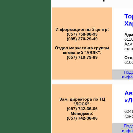
То
Ха
Информационный центр:
(057) 758-08-93
Адм
(095) 270-29-49
6116
Адм
Отдел маркетинга группы
стан
компаний "АВЭК":
(057) 719-79-89
Отд
6100
Под
инфо
Ав
Зам. директора по ТЦ
«Л
"ЛОСК"
:
(057) 742-36-06
6241
Менеджер:
Коно
(057) 742-36-06
Под
инфо