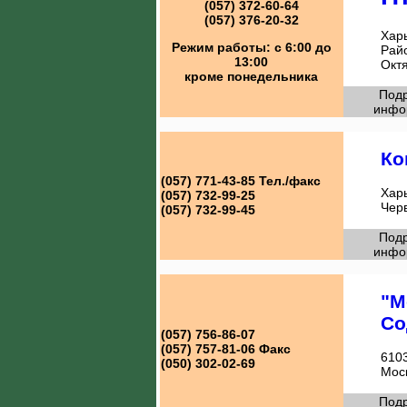
(057) 372-60-64
(057) 376-20-32
Харь
Режим работы:
с 6:00 до
Рай
13:00
Окт
кроме понедельника
Под
инфо
Ко
(057) 771-43-85
Тел./факс
Харь
(057) 732-99-25
Чер
(057) 732-99-45
Под
инфо
"М
Со
(057) 756-86-07
(057) 757-81-06
Факс
6103
(050) 302-02-69
Мос
Под