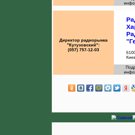
инфо
Ра
Ха
Ра
Директор радиорынка
"Г
"Кутузовский":
(057) 757-12-03
6100
Кие
Под
инфо