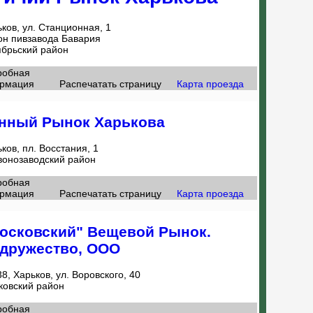
ков, ул. Станционная, 1
он пивзавода Бавария
ябрьский район
робная
рмация
Распечатать страницу
Карта проезда
нный Рынок Харькова
ков, пл. Восстания, 1
вонозаводский район
робная
рмация
Распечатать страницу
Карта проезда
осковский" Вещевой Рынок.
дружество, ООО
8, Харьков, ул. Воровского, 40
ковский район
робная