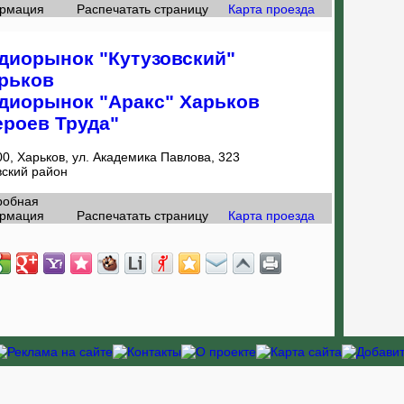
рмация
Распечатать страницу
Карта проезда
диорынок "Кутузовский"
рьков
диорынок "Аракс" Харьков
ероев Труда"
0, Харьков, ул. Академика Павлова, 323
вский район
робная
рмация
Распечатать страницу
Карта проезда