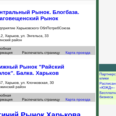
нтральный Рынок. Блогбаза.
аговещенский Рынок
дприятие Харьковского ОблПотребСоюза
2, Харьков, ул. Энгельса, 33
инский район
робная
рмация
Распечатать страницу
Карта проезда
ижный Рынок "Райский
олок". Балка. Харьков
Партнерс
клики
7, Харьков, ул. Клочковская, 30
Расписан
ржинский район
=ЮЖД=–
Бесплатн
робная
бизнеса
рмация
Распечатать страницу
Карта проезда
тичий Рынок Харькова