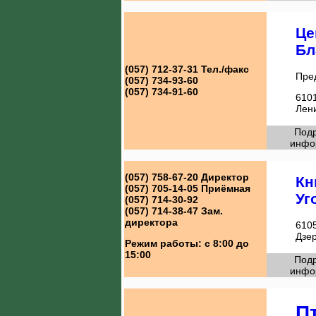
Це
Бл
(057) 712-37-31
Тел./факс
Пре
(057) 734-93-60
(057) 734-91-60
6101
Лен
Под
инфо
(057) 758-67-20
Директор
Кн
(057) 705-14-05
Приёмная
Уг
(057) 714-30-92
(057) 714-38-47
Зам.
директора
6105
Дзе
Режим работы:
с 8:00 до
15:00
Под
инфо
П