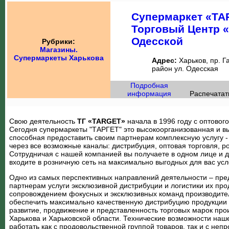
Супермаркет «ТА
Торговый Центр 
Одесской
Рубрики:
Магазины.
Супермаркеты Харькова
Адрес:
Харьков, пр. Г
район ул. Одесская
Подробная
информация
Распечатат
Свою деятельность
ТГ «TARGET»
начала в 1996 году с оптового
Сегодня супермаркеты "ТАРГЕТ" это высокоорганизованная и вы
способная предоставить своим партнерам комплексную услугу -
через все возможные каналы: дистрибуция, оптовая торговля, р
Сотрудничая с нашей компанией вы получаете в одном лице и ди
входите в розничную сеть на максимально выгодных для вас усл
Одно из самых перспективных направлений деятельности – пр
партнерам услуги эксклюзивной дистрибуции и логистики их пр
сопровождением фокусных и эксклюзивных команд производител
обеспечить максимально качественную дистрибуцию продукции в
развитие, продвижение и представленность торговых марок про
Харькова и Харьковской области. Технические возможности на
работать как с продовольственной группой товаров, так и с неп