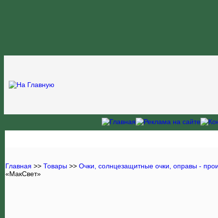
Главная
>>
Товары
>>
Очки, солнцезащитные очки, оправы - про
«МакСвет»