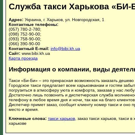
Служба такси Харькова «БИ-
Адрес:
Украина, г. Харьков, ул. Новгородская, 1
Контактные телефоны:
(057) 780-2-780;
(098) 752-90-00;
(093) 758-90-00;
(066) 390-90-00
Контактный E-mail:
info@bibi.kh.ua
Сайт:
www.bibi.kh.ua
Карта проезда
Информация о компании, виды деятел
Такси «Би-Би» – это прекрасная возможность заказать дешево 
Городское такси предлагает всем харьковчанам и гостям забыт
погрузиться в атмосферу уюта и комфорта, заказав у нас любу
Достаточно лишь позвонить и диспетчерская служба молниено
телефону в любое время дня и ночи, так как на благо клиенто
Диспетчер примет заказ, сообщит клиенту номер такси и оно 
место и время.
Ключевые слова:
такси харьков
, заказ такси харьков, такси в 
харькове