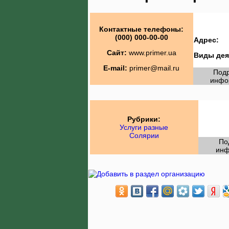
Контактные телефоны:
(000) 000-00-00
Адрес:
Сайт:
www.primer.ua
Виды дея
E-mail:
primer@mail.ru
Под
инфо
Рубрики:
Услуги разные
Солярии
По
инф