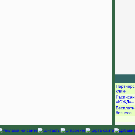
Партнерс
клики
Расписан
=ЮЖД=–
Бесплатн
бизнеса