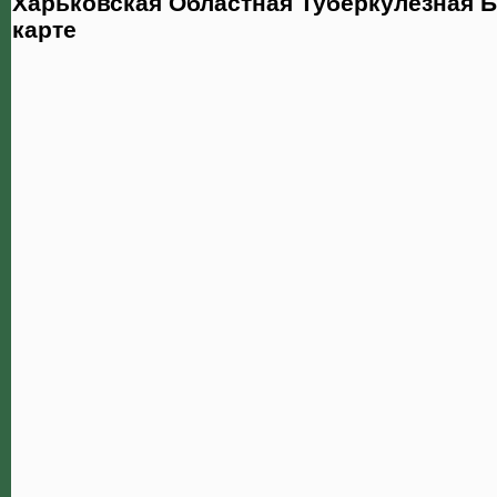
Харьковская Областная Туберкулезная 
карте