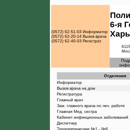
Поли
6-я 
Харь
(0572) 62-51-03
Информатор
(0572) 62-20-14
Вызов врача
(0572) 62-40-03
Регистрат.
6115
Мос
Под
инфо
Отделения
Информатор
Вызов врача на дом
Регистратура
Главный врач
Зам. главного врача по леч. работе
Главная Мед. сестра
Кабинет инфекционных заболеваний
Диспетчер
Терапевтические №1 - №6