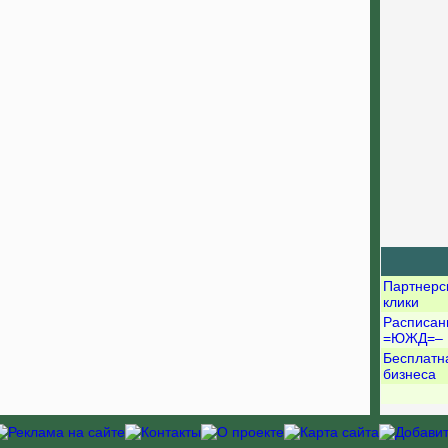
Партнерс
клики
Расписан
=ЮЖД=–
Бесплатн
бизнеса