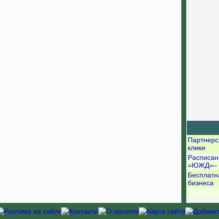
Партнерс
клики
Расписан
=ЮЖД=–
Бесплатн
бизнеса