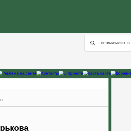
ны
арькова