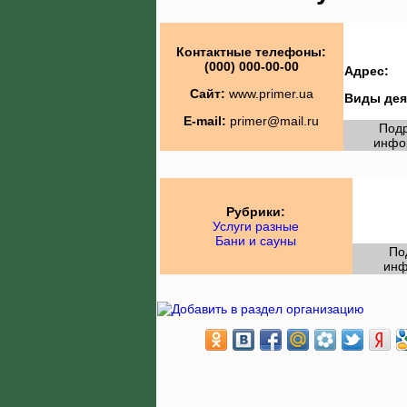
Контактные телефоны:
(000) 000-00-00
Адрес:
Сайт:
www.primer.ua
Виды дея
E-mail:
primer@mail.ru
Под
инфо
Рубрики:
Услуги разные
Бани и сауны
По
инф