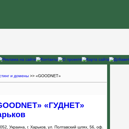
стинг и домены
>> «GOODNET»
GOODNET» «ГУДНЕТ»
арьков
052, Украина, г. Харьков, ул. Полтавский шлях, 56, оф.