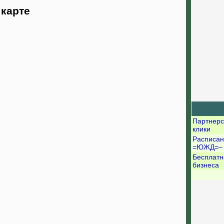
карте
Партнерс
клики
Расписан
=ЮЖД=–
Бесплатн
бизнеса