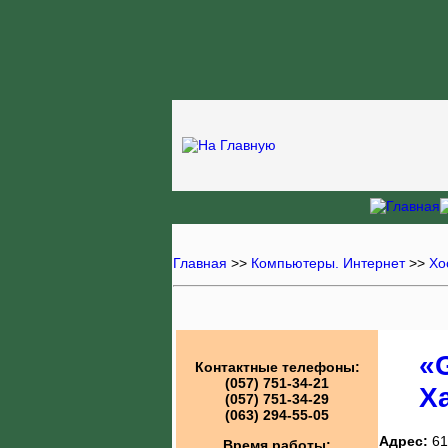
Главная
>>
Компьютеры. Интернет
>>
Хо
«
Контактные телефоны:
(057) 751-34-21
Х
(057) 751-34-29
(063) 294-55-05
Адрес:
61
Время работы: