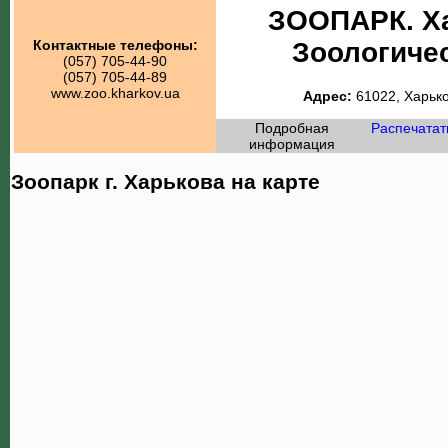
ЗООПАРК. Х
Зоологиче
Контактные телефоны:
(057) 705-44-90
(057) 705-44-89
www.zoo.kharkov.ua
Адрес:
61022, Харько
Подробная
Распечатат
информация
Зоопарк г. Харькова на карте