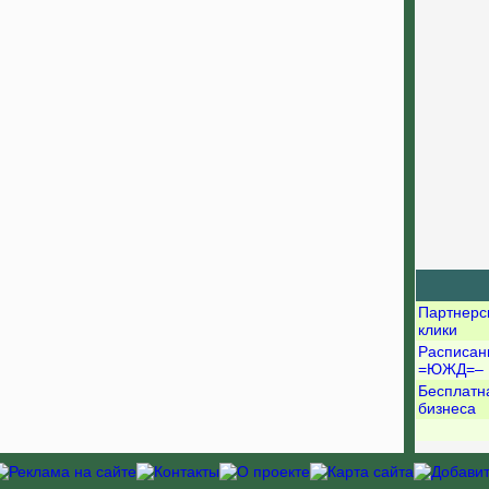
Партнерс
клики
Расписан
=ЮЖД=–
Бесплатн
бизнеса