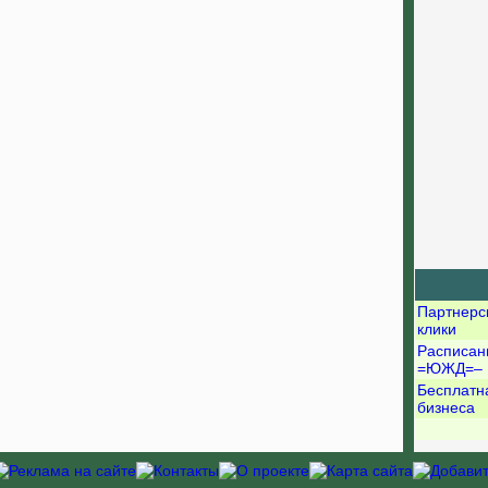
Партнерс
клики
Расписан
=ЮЖД=–
Бесплатн
бизнеса