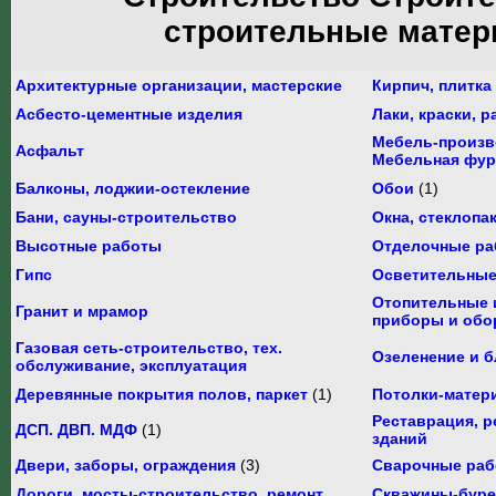
строительные мате
Архитектурные организации, мастерские
Кирпич, плитка
Асбесто-цементные изделия
Лаки, краски, 
Мебель-произв
Асфальт
Мебельная фур
Балконы, лоджии-остекление
Обои
(1)
Бани, сауны-строительство
Окна, стеклопа
Высотные работы
Отделочные р
Гипс
Осветительны
Отопительные 
Гранит и мрамор
приборы и обо
Газовая сеть-строительство, тех.
Озеленение и 
обслуживание, эксплуатация
Деревянные покрытия полов, паркет
(1)
Потолки-матер
Реставрация, р
ДСП. ДВП. МДФ
(1)
зданий
Двери, заборы, ограждения
(3)
Сварочные ра
Дороги, мосты-строительство, ремонт
Скважины-буре