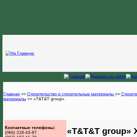
Главная
>>
Строительство и строительные материалы
>>
Строит
материалы
>>
«T&T&T group»
Контактные телефоны:
«T&T&T group» 
(066) 218-43-87