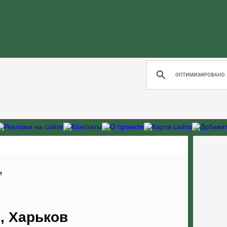
и
, Харьков