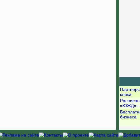
Партнерс
клики
Расписан
=ЮЖД=–
Бесплатн
бизнеса