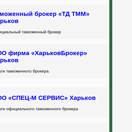
моженный брокер «ТД ТММ»
рьков
циальный таможенный брокер
О фирма «ХарьковБрокер»
рьков
уги таможенного брокера.
О «СПЕЦ-М СЕРВИС» Харьков
уги официального таможенного брокера