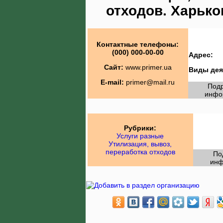
отходов. Харько
Контактные телефоны:
(000) 000-00-00
Адрес:
Сайт:
www.primer.ua
Виды дея
E-mail:
primer@mail.ru
Под
инфо
Рубрики:
Услуги разные
Утилизация, вывоз,
переработка отходов
По
инф