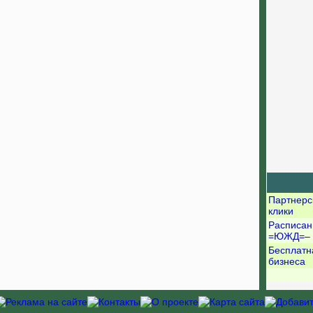
Партнерс
клики
Расписан
=ЮЖД=–
Бесплатн
бизнеса