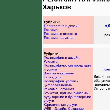
Харьков
Рубрики:
«
Полиграфия и дизайн.
Реклама
Рекламные агенства
раз
Реклама наружная
Рубрики:
Полиграфия и дизайн.
Реклама
Полиграфическая продукция
и услуги
Ком
Визитные карточки
Дизайн, п
Календари
обслужив
Полиграфич. услуги -
гигиениче
цифровая печать
Интернете
Реклама наружная
Этикетки, ярлыки, эмблемы
Аудиторские и бухгалтерские
услуги
Юридические услуги
WEB - Дизайн. Создание